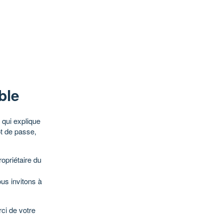
ble
qui explique
ot de passe,
opriétaire du
ous invitons à
ci de votre