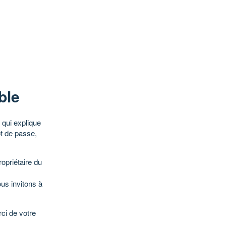
ble
qui explique
ot de passe,
opriétaire du
ous invitons à
ci de votre