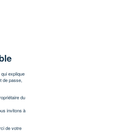
ble
qui explique
ot de passe,
opriétaire du
ous invitons à
ci de votre