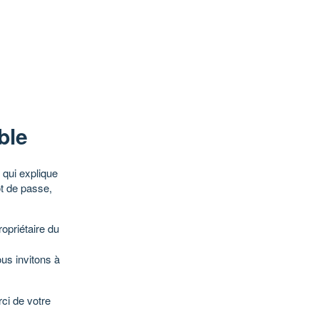
ble
qui explique
ot de passe,
opriétaire du
ous invitons à
ci de votre